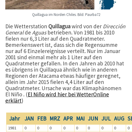
Quillagua im Norden Chiles. Bild: Paurba72
Die Wetterstation
Quillagua
wird von der
Dirección
General
de
Aguas
betrieben. Von 1981 bis 2010
fielen nur 6,3 Liter auf den Quadratmeter.
Bemerkenswert ist, dass sich die Regensumme
nur auf 6 Einzelereignisse verteilt. Nur im Januar
2001 sind einmal mehr als 1 Liter auf den
Quadratmeter gefallen. In den Jahren ab 2010 hat
es übrigens in Quillaqua ähnlich wie in anderen
Regionen der Atacama etwas häufiger geregnet,
allein im Jahr 2015 fielen 4,4 Liter auf den
Quadratmeter. Ursache war das Klimaphänomen
El Niño . (
El Niño wird hier bei WetterOnline
erklärt
)
Jahr
JAN
FEB
MRZ
APR
MAI
JUN
JUL
AUG
S
1981
0
0
0
0
0
0
0
0
0