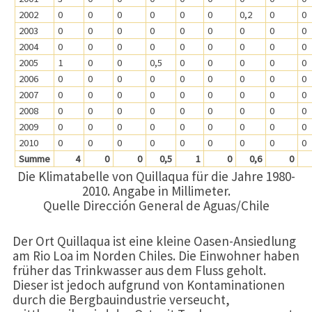
2002
0
0
0
0
0
0
0,2
0
0
2003
0
0
0
0
0
0
0
0
0
2004
0
0
0
0
0
0
0
0
0
2005
1
0
0
0,5
0
0
0
0
0
2006
0
0
0
0
0
0
0
0
0
2007
0
0
0
0
0
0
0
0
0
2008
0
0
0
0
0
0
0
0
0
2009
0
0
0
0
0
0
0
0
0
2010
0
0
0
0
0
0
0
0
0
Summe
4
0
0
0,5
1
0
0,6
0
Die Klimatabelle von Quillaqua für die Jahre 1980-
2010. Angabe in Millimeter.
Quelle Dirección General de Aguas/Chile
Der Ort Quillaqua ist eine kleine Oasen-Ansiedlung
am Rio Loa im Norden Chiles. Die Einwohner haben
früher das Trinkwasser aus dem Fluss geholt.
Dieser ist jedoch aufgrund von Kontaminationen
durch die Bergbauindustrie verseucht,