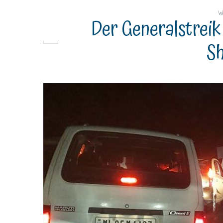
We
Der Generalstreik
Sh