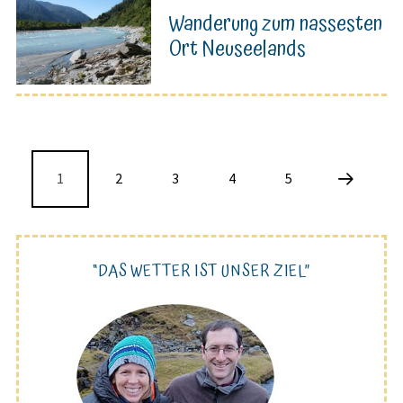
Wanderung zum nassesten
Ort Neuseelands
1
2
3
4
5
“DAS WETTER IST UNSER ZIEL”